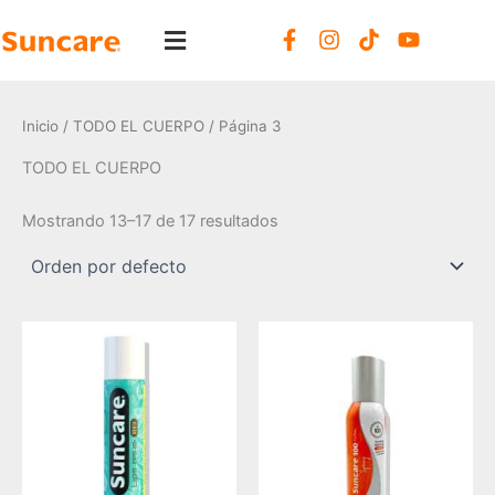
Ir
F
I
T
Y
al
a
n
i
o
contenido
c
s
k
u
e
t
t
t
b
a
o
u
Inicio
/
TODO EL CUERPO
/ Página 3
o
g
k
b
o
r
e
TODO EL CUERPO
k
a
-
m
Mostrando 13–17 de 17 resultados
f